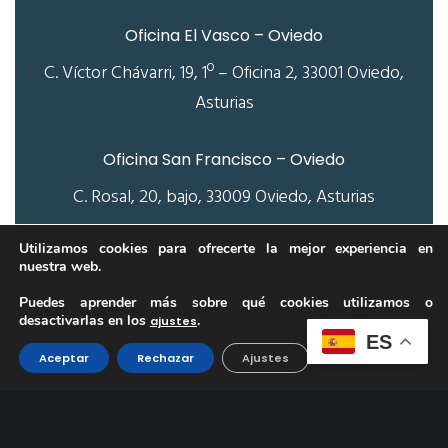
Oficina El Vasco – Oviedo
C. Víctor Chávarri, 19, 1º – Oficina 2, 33001 Oviedo,
Asturias
Oficina San Francisco – Oviedo
C. Rosal, 20, bajo, 33009 Oviedo, Asturias
Utilizamos cookies para ofrecerte la mejor experiencia en
nuestra web.
Puedes aprender más sobre qué cookies utilizamos o
¿Necesitas contactar con
desactivarlas en los
.
ajustes
nosotros?
ES
Aceptar
Rechazar
Ajustes
Pregúntanos tus dudas